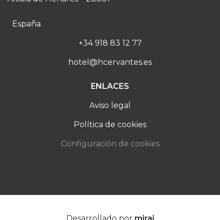
–
España
+34 918 83 12 77
hotel@hcervantes.es
ENLACES
Aviso legal
Política de cookies
Configuración de cookies
Desarrollado por
mirai