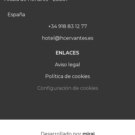
–
España
+34 918 83 12 77
hotel@hcervantes.es
ENLACES
Aviso legal
Política de cookies
Configuración de cookies
Desarrollado por
mirai